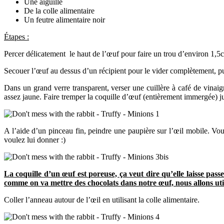
Une aiguille
De la colle alimentaire
Un feutre alimentaire noir
Étapes :
Percer délicatement le haut de l’œuf pour faire un trou d’environ 1,5
Secouer l’œuf au dessus d’un récipient pour le vider complètement, puis 
Dans un grand verre transparent, verser une cuillère à café de vinaig
assez jaune. Faire tremper la coquille d’œuf (entièrement immergée) j
A l’aide d’un pinceau fin, peindre une paupière sur l’œil mobile. Vou
voulez lui donner :)
La coquille d’un œuf est poreuse, ça veut dire qu’elle laisse passe
comme on va mettre des chocolats dans notre œuf, nous allons util
Coller l’anneau autour de l’œil en utilisant la colle alimentaire.