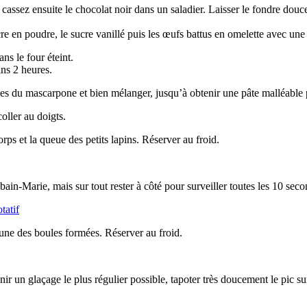
t cassez ensuite le chocolat noir dans un saladier. Laisser le fondre dou
 en poudre, le sucre vanillé puis les œufs battus en omelette avec une pet
ns le four éteint.
ins 2 heures.
erées du mascarpone et bien mélanger, jusqu’à obtenir une pâte malléable
coller au doigts.
orps et la queue des petits lapins. Réserver au froid.
n-Marie, mais sur tout rester à côté pour surveiller toutes les 10 secon
cune des boules formées. Réserver au froid.
enir un glaçage le plus régulier possible, tapoter très doucement le pic s