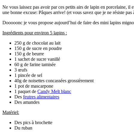
Ne vous laissez pas avoir par ces petits airs de lapin en porcelaine, il
une bonne excuse: Pâques arrive! (et vous savez que je ne résiste pas 
Dooooonc je vous propose aujourd’hui de faire des mini lapins mign
Ingrédients pour environ 5 lapins :
250 g de chocolat au lait
150 g de sucre en poudre
150 g de beurre
1 sachet de sucre vanillé
60 g de farine tamisée
3 œufs
1 pincée de sel
40g de noisettes concassées grossièrement
1 pot de mascarpone
1 paquet de
Candy Melt blanc
Des
feutres alimentaires
Des amandes
Matériel:
Des pics à brochette
Du ruban