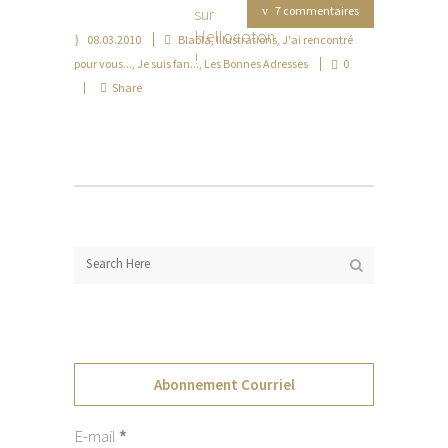
7 commentaires
08.03.2010
Blabla
,
Illustrations
,
J'ai rencontré
pour vous...
,
Je suis fan...
,
Les Bonnes Adresses
0
Share
Abonnement Courriel
E-mail
*