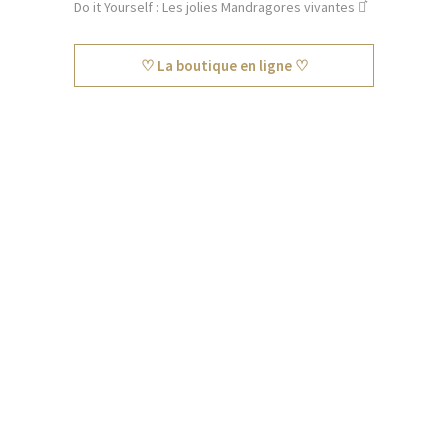
Do it Yourself : Les jolies Mandragores vivantes ⚯͛
♡ La boutique en ligne ♡