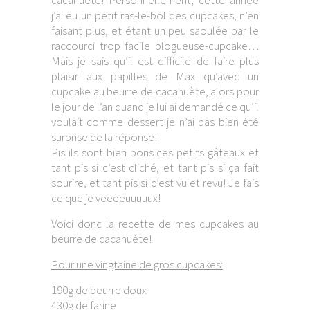
cacahuète! Personnellement, cette année
j’ai eu un petit ras-le-bol des cupcakes, n’en
faisant plus, et étant un peu saoulée par le
raccourci trop facile blogueuse-cupcake…
Mais je sais qu’il est difficile de faire plus
plaisir aux papilles de Max qu’avec un
cupcake au beurre de cacahuète, alors pour
le jour de l’an quand je lui ai demandé ce qu’il
voulait comme dessert je n’ai pas bien été
surprise de la réponse!
Pis ils sont bien bons ces petits gâteaux et
tant pis si c’est cliché, et tant pis si ça fait
sourire, et tant pis si c’est vu et revu! Je fais
ce que je veeeeuuuuux!
Voici donc la recette de mes cupcakes au
beurre de cacahuète!
Pour une vingtaine de gros cupcakes:
190g de beurre doux
430g de farine