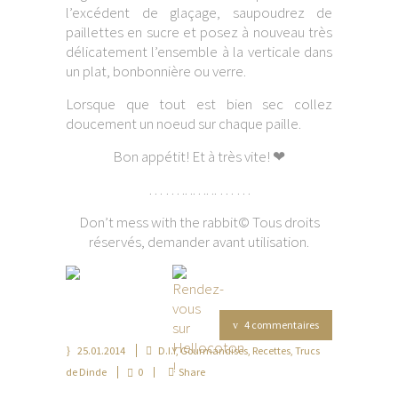
l’excédent de glaçage, saupoudrez de
paillettes en sucre et posez à nouveau très
délicatement l’ensemble à la verticale dans
un plat, bonbonnière ou verre.
Lorsque que tout est bien sec collez
doucement un noeud sur chaque paille.
Bon appétit! Et à très vite! ❤
… … .. .. . .. .. … …
Don’t mess with the rabbit© Tous droits
réservés, demander avant utilisation.
4 commentaires
25.01.2014
D.I.Y
,
Gourmandises
,
Recettes
,
Trucs
de Dinde
0
Share