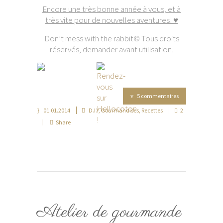
Encore une très bonne année à vous, et à
très vite pour de nouvelles aventures! ♥
Don’t mess with the rabbit© Tous droits
réservés, demander avant utilisation.
5 commentaires
01.01.2014
D.I.Y
,
Gourmandises
,
Recettes
2
Share
Atelier de gourmande