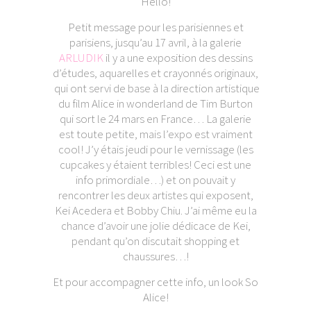
Hello!
Petit message pour les parisiennes et
parisiens, jusqu’au 17 avril, à la galerie
ARLUDIK
il y a une exposition des dessins
d’études, aquarelles et crayonnés originaux,
qui ont servi de base à la direction artistique
du film Alice in wonderland de Tim Burton
qui sort le 24 mars en France… La galerie
est toute petite, mais l’expo est vraiment
cool! J’y étais jeudi pour le vernissage (les
cupcakes y étaient terribles! Ceci est une
info primordiale…) et on pouvait y
rencontrer les deux artistes qui exposent,
Kei Acedera et Bobby Chiu. J’ai même eu la
chance d’avoir une jolie dédicace de Kei,
pendant qu’on discutait shopping et
chaussures…!
Et pour accompagner cette info, un look So
Alice!