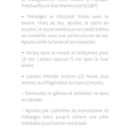
Préchauffez le four thermostat 6 (180°).
–
Mélangez le chocolat fondu avec le
beurre. Hors du feu, ajoutez le sucre en
poudre, le sucre vanillé puis les oeufs battus
en omelette avec une petite pincée de sel.
Ajoutez enfin la farine et les noisettes.
–
Versez dans le moule et enfournez pour
15 mn. Laissez reposer 5 mn dans le four
éteint.
–
Laissez refroidir environ 1/2 heure, puis
mettez au réfrigérateur au moins 2 heures.
– Démoulez le gâteau et émiettez le dans
un saladier.
– Ajoutez par cuillerées du mascarpone et
mélangez bien, jusqu’à obtenir une pâte
malléable pour former une boule.