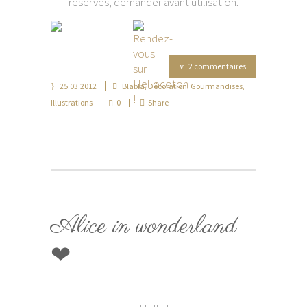
réservés, demander avant utilisation.
2 commentaires
25.03.2012
Blabla
,
Décoration
,
Gourmandises
,
Illustrations
0
Share
Alice in wonderland
❤