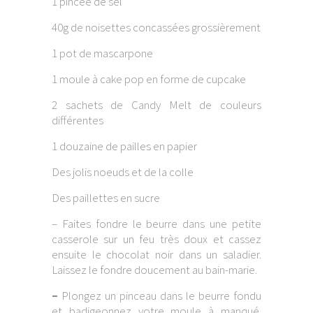
1 pincée de sel
40g de noisettes concassées grossièrement
1 pot de mascarpone
1 moule à cake pop en forme de cupcake
2 sachets de Candy Melt de couleurs
différentes
1 douzaine de pailles en papier
Des jolis noeuds et de la colle
Des paillettes en sucre
– Faites fondre le beurre dans une petite
casserole sur un feu très doux et cassez
ensuite le chocolat noir dans un saladier.
Laissez le fondre doucement au bain-marie.
–
Plongez un pinceau dans le beurre fondu
et badigeonnez votre moule à manqué.