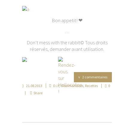
Bon appetit! ❤
…
Don’t mess with the rabbit© Tous droits
réservés, demander avant utilisation.
2 commentaires
21.08.2013
D.I.Y
,
Gourmandises
,
Recettes
0
Share