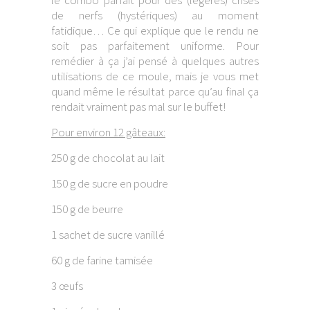
le combo parfait pour des (légères) crises
de nerfs (hystériques) au moment
fatidique… Ce qui explique que le rendu ne
soit pas parfaitement uniforme. Pour
remédier à ça j’ai pensé à quelques autres
utilisations de ce moule, mais je vous met
quand même le résultat parce qu’au final ça
rendait vraiment pas mal sur le buffet!
Pour environ 12 gâteaux:
250 g de chocolat au lait
150 g de sucre en poudre
150 g de beurre
1 sachet de sucre vanillé
60 g de farine tamisée
3 œufs