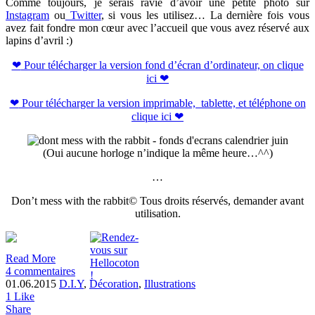
Comme toujours, je serais ravie d’avoir une petite photo sur
Instagram
ou
Twitter
, si vous les utilisez… La dernière fois vous
avez fait fondre mon cœur avec l’accueil que vous avez réservé aux
lapins d’avril :)
❤
Pour télécharger la version fond d’écran d’ordinateur, on clique
ici ❤
❤
Pour télécharger la version imprimable, tablette, et téléphone on
clique ici ❤
(Oui aucune horloge n’indique la même heure…^^)
…
Don’t mess with the rabbit© Tous droits réservés, demander avant
utilisation.
Read More
4 commentaires
01.06.2015
D.I.Y
,
Décoration
,
Illustrations
1
Like
Share