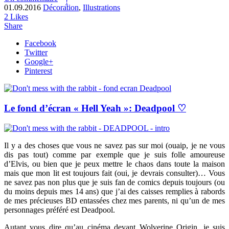
01.09.2016
Décoration
,
Illustrations
2
Likes
Share
Facebook
Twitter
Google+
Pinterest
Le fond d’écran « Hell Yeah »: Deadpool ♡
Il y a des choses que vous ne savez pas sur moi (ouaip, je ne vous
dis pas tout) comme par exemple que je suis folle amoureuse
d’Elvis, ou bien que je peux mettre le chaos dans toute la maison
mais que mon lit est toujours fait (oui, je devrais consulter)… Vous
ne savez pas non plus que je suis fan de comics depuis toujours (ou
du moins depuis mes 14 ans) que j’ai des caisses remplies à rabords
de mes précieuses BD entassées chez mes parents, ni qu’un de mes
personnages préféré est Deadpool.
Autant vous dire qu’au cinéma devant Wolverine Origin, je suis