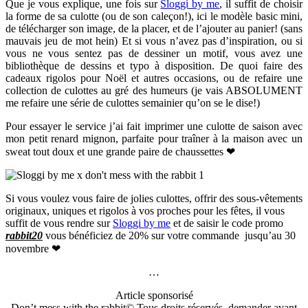
Que je vous explique, une fois sur
Sloggi by me
, il suffit de choisir
la forme de sa culotte (ou de son caleçon!), ici le modèle basic mini,
de télécharger son image, de la placer, et de l’ajouter au panier! (sans
mauvais jeu de mot hein) Et si vous n’avez pas d’inspiration, ou si
vous ne vous sentez pas de dessiner un motif, vous avez une
bibliothèque de dessins et typo à disposition. De quoi faire des
cadeaux rigolos pour Noël et autres occasions, ou de refaire une
collection de culottes au gré des humeurs (je vais ABSOLUMENT
me refaire une série de culottes semainier qu’on se le dise!)
Pour essayer le service j’ai fait imprimer une culotte de saison avec
mon petit renard mignon, parfaite pour traîner à la maison avec un
sweat tout doux et une grande paire de chaussettes ❤
Si vous voulez vous faire de jolies culottes, offrir des sous-vêtements
originaux, uniques et rigolos à vos proches pour les fêtes, il vous
suffit de vous rendre sur
Sloggi by me
et de saisir le code promo
rabbit20
vous bénéficiez de 20% sur votre commande jusqu’au 30
novembre ❤
…
Article sponsorisé
Don’t mess with the rabbit© Tous droits réservés, demander avant