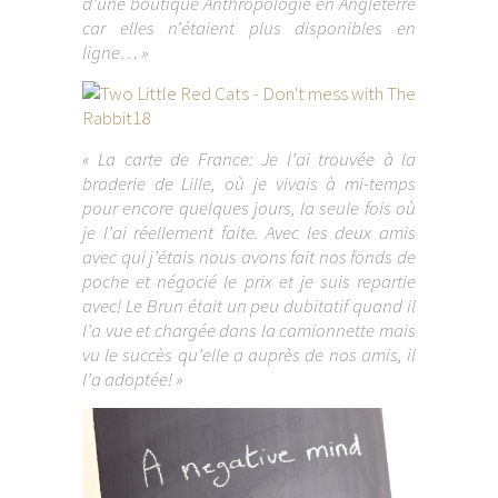
d’une boutique Anthropologie en Angleterre
car elles n’étaient plus disponibles en
ligne… »
« La carte de France: Je l’ai trouvée à la
braderie de Lille, où je vivais à mi-temps
pour encore quelques jours, la seule fois où
je l’ai réellement faite. Avec les deux amis
avec qui j’étais nous avons fait nos fonds de
poche et négocié le prix et je suis repartie
avec! Le Brun était un peu dubitatif quand il
l’a vue et chargée dans la camionnette mais
vu le succès qu’elle a auprès de nos amis, il
l’a adoptée! »