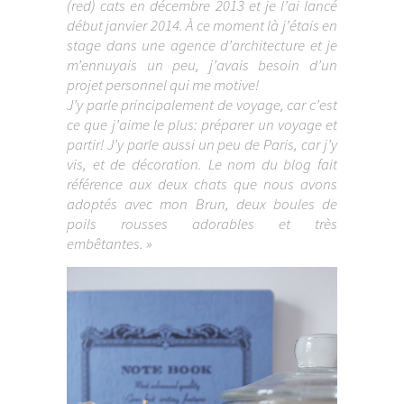
(red) cats en décembre 2013 et je l’ai lancé
début janvier 2014. À ce moment là j’étais en
stage dans une agence d’architecture et je
m’ennuyais un peu, j’avais besoin d’un
projet personnel qui me motive!
J’y parle principalement de voyage, car c’est
ce que j’aime le plus: préparer un voyage et
partir! J’y parle aussi un peu de Paris, car j’y
vis, et de décoration.
Le nom du blog fait
référence aux deux chats que nous avons
adoptés avec mon Brun, deux boules de
poils rousses adorables et très
embêtantes. »