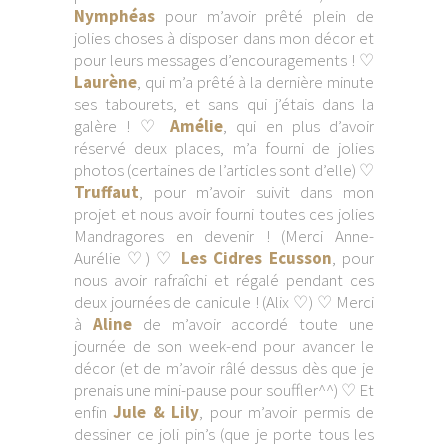
Nymphéas
pour m’avoir prêté plein de
jolies choses à disposer dans mon décor et
pour leurs messages d’encouragements ! ♡
Laurène
, qui m’a prêté à la dernière minute
ses tabourets, et sans qui j’étais dans la
galère ! ♡
Amélie
, qui en plus d’avoir
réservé deux places, m’a fourni de jolies
photos (certaines de l’articles sont d’elle) ♡
Truffaut
, pour m’avoir suivit dans mon
projet et nous avoir fourni toutes ces jolies
Mandragores en devenir ! (Merci Anne-
Aurélie ♡) ♡
Les Cidres Ecusson
, pour
nous avoir rafraîchi et régalé pendant ces
deux journées de canicule ! (Alix ♡) ♡ Merci
à
Aline
de m’avoir accordé toute une
journée de son week-end pour avancer le
décor (et de m’avoir râlé dessus dès que je
prenais une mini-pause pour souffler^^) ♡ Et
enfin
Jule & Lily
, pour m’avoir permis de
dessiner ce joli pin’s (que je porte tous les