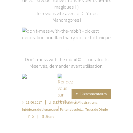
de voir si vous trouvez tous les petits détails
magiques ! :)
Je reviens vite avec le D.I.Y. des
Mandragores !
…
Don’t mess with the rabbit© – Tous droits
réservés, demander avant utilisation.
10 commentaires
11.06.2017
D.I.Y
,
Décoration
,
Illustrations
,
Intérieurs de blogueuses
,
Parlons boulot...
,
Trucs de Dinde
0
Share