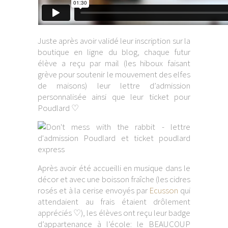
Juste après avoir validé leur inscription sur la
boutique en ligne du blog, chaque futur
élève a reçu par mail (les hiboux faisant
grève pour soutenir le mouvement des elfes
de maisons) leur lettre d’admission
personnalisée ainsi que leur ticket pour
Poudlard ♡
Après avoir été accueilli en musique dans le
décor et avec une boisson fraîche (les cidres
rosés et à la cerise envoyés par
Ecusson
qui
attendaient au frais étaient drôlement
appréciés ♡), les élèves ont reçu leur badge
d’appartenance à l’école: le BEAUCOUP