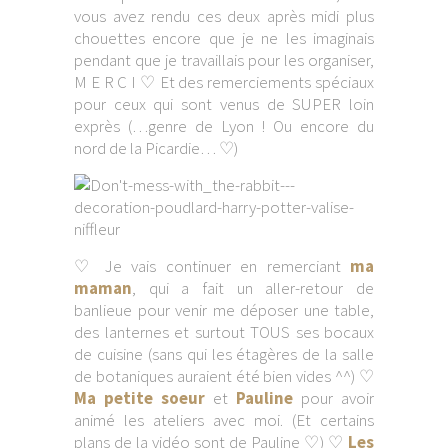
vous avez rendu ces deux après midi plus
chouettes encore que je ne les imaginais
pendant que je travaillais pour les organiser,
M E R C I ♡ Et des remerciements spéciaux
pour ceux qui sont venus de SUPER loin
exprès (…genre de Lyon ! Ou encore du
nord de la Picardie… ♡)
♡ Je vais continuer en remerciant
ma
maman
, qui a fait un aller-retour de
banlieue pour venir me déposer une table,
des lanternes et surtout TOUS ses bocaux
de cuisine (sans qui les étagères de la salle
de botaniques auraient été bien vides ^^) ♡
Ma petite soeur
et
Pauline
pour avoir
animé les ateliers avec moi. (Et certains
plans de la vidéo sont de Pauline ♡) ♡
Les