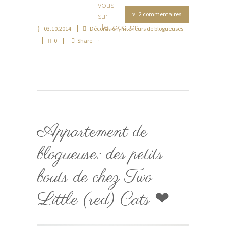
2 commentaires
03.10.2014
Décoration
,
Intérieurs de blogueuses
0
Share
Appartement de
blogueuse: des petits
bouts de chez Two
Little (red) Cats ❤