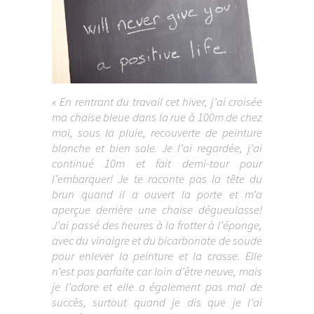
« En rentrant du travail cet hiver, j’ai croisée
ma chaise bleue dans la rue à 100m de chez
moi, sous la pluie, recouverte de peinture
blanche et bien sale. Je l’ai regardée, j’ai
continué 10m et fait demi-tour pour
l’embarquer! Je te raconte pas la tête du
brun quand il a ouvert la porte et m’a
aperçue derrière une chaise dégueulasse!
J’ai passé des heures à la frotter à l’éponge,
avec du vinaigre et du bicarbonate de soude
pour enlever la peinture et la crasse. Elle
n’est pas parfaite car loin d’être neuve, mais
je l’adore et elle a également pas mal de
succès, surtout quand je dis que je l’ai