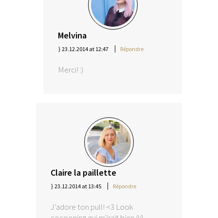
Melvina
23.12.2014 at 12:47
Répondre
Merci! :)
Claire la paillette
23.12.2014 at 13:45
Répondre
J’adore ton pull! <3 Look
cocooning qui m'irait bien ^^