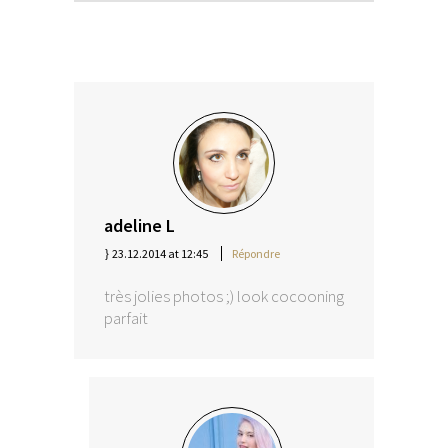
adeline L
23.12.2014 at 12:45
Répondre
très jolies photos ;) look cocooning
parfait