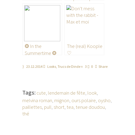
❂ In the
The (real) Koople
Summertime ❂
♡
23.12.2014
Looks
,
Trucs de Dinde
3
0
Share
Tags:
cute
,
lendemain de fête
,
look
,
melvina roman
,
mignon
,
ours polaire
,
oysho
,
paillettes
,
pull
,
short
,
tea
,
tenue doudou
,
thé