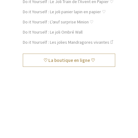
Do it Yourself : Le Joli Train de l’Avent en Papier ♡
Do it Yourself : Le joli panier lapin en papier ♡
Do it Yourself : L’œuf surprise Minion ♡
Do It Yourself : Le joli Ombré Wall
Do it Yourself : Les jolies Mandragores vivantes ⚯͛
♡ La boutique en ligne ♡