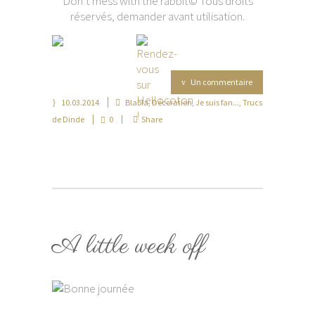
Don’t mess with the rabbit© Tous droits
réservés, demander avant utilisation.
Un commentaire
10.03.2014
Blabla
,
Décoration
,
Je suis fan...
,
Trucs
de Dinde
0
Share
A little week off