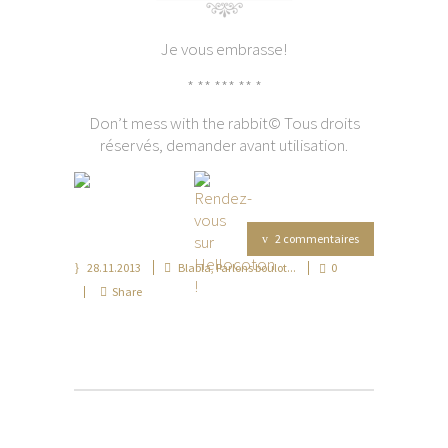
Je vous embrasse!
* ** *** ** *
Don’t mess with the rabbit© Tous droits
réservés, demander avant utilisation.
2 commentaires
28.11.2013
Blabla
,
Parlons boulot...
0
Share