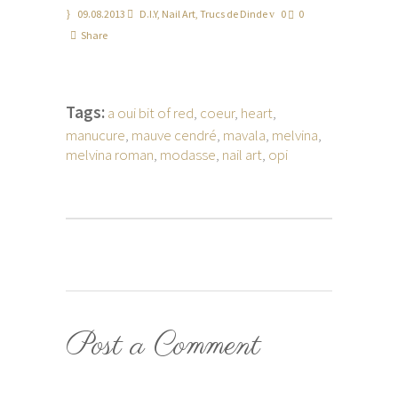
09.08.2013
D.I.Y
,
Nail Art
,
Trucs de Dinde
0
0
Share
Tags:
a oui bit of red
,
coeur
,
heart
,
manucure
,
mauve cendré
,
mavala
,
melvina
,
melvina roman
,
modasse
,
nail art
,
opi
Post a Comment