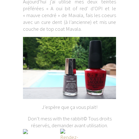
Aujourd’hui j’ai utilisé mes deux teintes
préférées « A oui bit of red’ d’OPI et le
« mauve cendré » de Mavala, fais les coeurs
avec un cure dent (à l’ancienne) et mis une
couche de top coat Mavala.
J’espère que ça vous plait!
Don’t mess with the rabbit© Tous droits
réservés, demander avant utilisation.