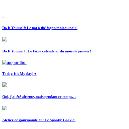
Do It Yourself: Le pot à thé façon tableau noir!
Do It Yourself : Le Foxy calendrier du mois de janvier!
Today, it’s My day! ♥
Oui, j’ai été absente, mais pendant ce temps…
Atelier de gourmande #8: Le Spooky Cookie!