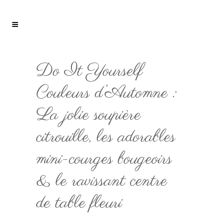
Do It Yourself
Couleurs d’Automne :
La jolie soupière
citrouille, les adorables
mini-courges bougeoirs
& le ravissant centre
de table fleuri