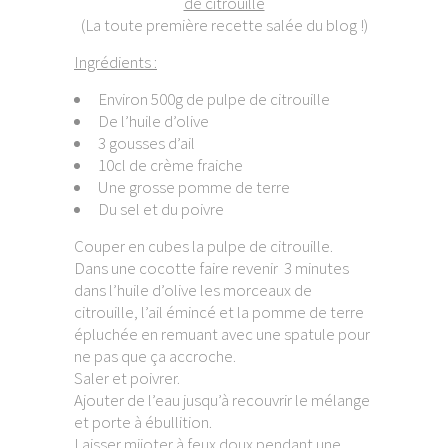
de citrouille
(La toute première recette salée du blog !)
Ingrédients :
Environ 500g de pulpe de citrouille
De l’huile d’olive
3 gousses d’ail
10cl de crème fraiche
Une grosse pomme de terre
Du sel et du poivre
Couper en cubes la pulpe de citrouille.
Dans une cocotte faire revenir 3 minutes
dans l’huile d’olive les morceaux de
citrouille, l’ail émincé et la pomme de terre
épluchée en remuant avec une spatule pour
ne pas que ça accroche.
Saler et poivrer.
Ajouter de l’eau jusqu’à recouvrir le mélange
et porte à ébullition.
Laisser mijoter à feux doux pendant une