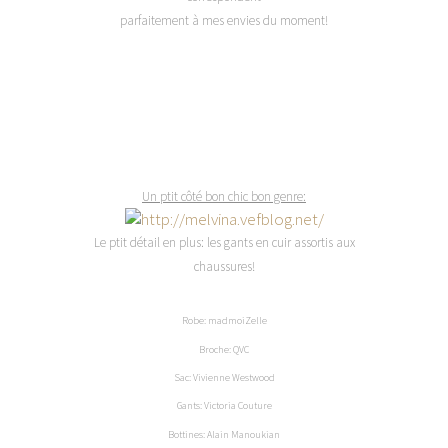
parfaitement à mes envies du moment!
Un ptit côté bon chic bon genre:
Le ptit détail en plus: les gants en cuir assortis aux
chaussures!
Robe: madmoiZelle
Broche: QVC
Sac: Vivienne Westwood
Gants: Victoria Couture
Bottines: Alain Manoukian