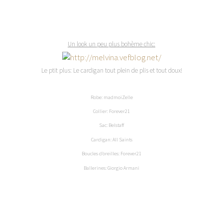
Un look un peu plus bohème chic:
Le ptit plus: Le cardigan tout plein de plis et tout doux!
Robe: madmoiZelle
Collier: Forever21
Sac: Belstaff
Cardigan: All Saints
Boucles d’oreilles: Forever21
Ballerines: Giorgio Armani