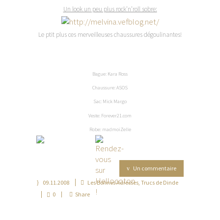
Un look un peu plus rock’n’roll sobre:
Le ptit plus ces merveilleuses chaussures dégoulinantes!
Bague: Kara Ross
Chaussure: ASOS
Sac: Mick Margo
Veste: Forever21.com
Robe: madmoiZelle
Un commentaire
09.11.2008
Les Bonnes Adresses
,
Trucs de Dinde
0
Share