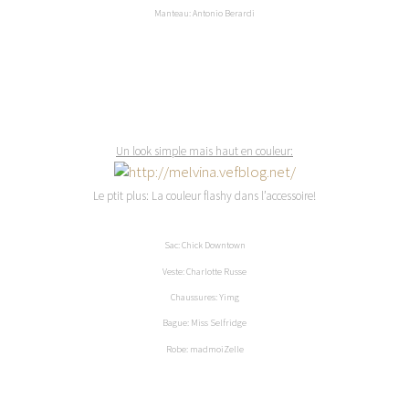
Manteau: Antonio Berardi
Un look simple mais haut en couleur:
Le ptit plus: La couleur flashy dans l’accessoire!
Sac: Chick Downtown
Veste: Charlotte Russe
Chaussures: Yimg
Bague: Miss Selfridge
Robe: madmoiZelle