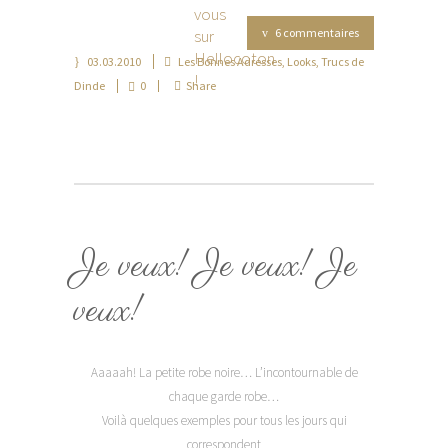
6 commentaires
03.03.2010
Les Bonnes Adresses
,
Looks
,
Trucs de
Dinde
0
Share
Je veux! Je veux! Je
veux!
Aaaaah! La petite robe noire… L’incontournable de
chaque garde robe…
Voilà quelques exemples pour tous les jours qui
correspondent