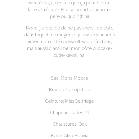
avec Yoda, qu’est ce que ça peut bien lui
faire à la force? Elle se prend pour notre
père ou quoi? (hihi)
Donc, j’ai décidé de ne pas choisir de côté
dans lequel me ranger, et je vais continuer à
aimer mon côté rock&roll-vador-à-clous,
mais aussi d’assumer mon côté cupcake-
cutie-kawai, na!
Sac: Mona Moore
Bracelets: Topshop
Ceinture: Miss Selfridge
Chapeau: Jades 24
Chaussures: Oak
Robe: Alice+Olivia