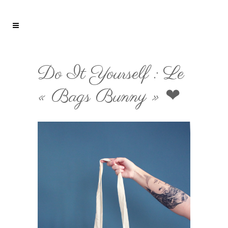
Do It Yourself : Le
« Bags Bunny » ❤