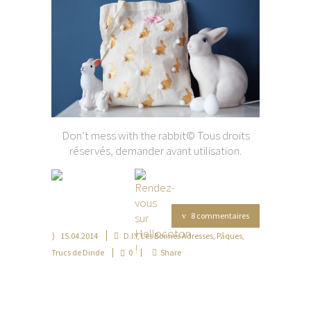
Don’t mess with the rabbit© Tous droits
réservés, demander avant utilisation.
8 commentaires
15.04.2014
D.I.Y
,
Les Bonnes Adresses
,
Pâques
,
Trucs de Dinde
0
Share