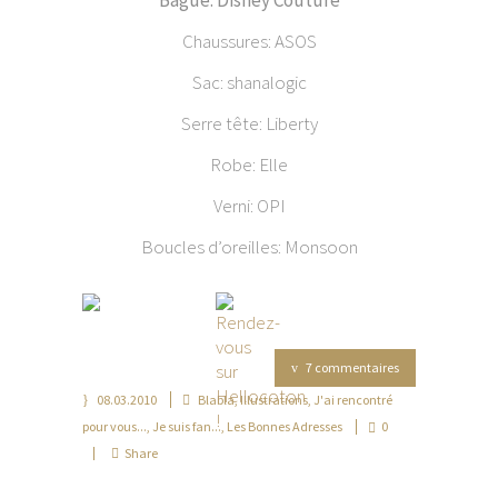
B
ague: Disney Couture
Chaussures: ASOS
Sac: shanalogic
Serre tête: Liberty
Robe: Elle
Verni: OPI
Boucles d’oreilles: Monsoon
7 commentaires
08.03.2010
Blabla
,
Illustrations
,
J'ai rencontré
pour vous...
,
Je suis fan...
,
Les Bonnes Adresses
0
Share