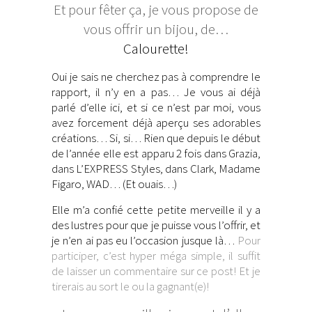
Et pour fêter ça, je vous propose de
vous offrir un bijou, de…
Calourette!
Oui je sais ne cherchez pas à comprendre le
rapport, il n’y en a pas… Je vous ai déjà
parlé d’elle ici, et si ce n’est par moi, vous
avez forcement déjà aperçu ses adorables
créations… Si, si… Rien que depuis le début
de l’année elle est apparu 2 fois dans Grazia,
dans L’EXPRESS Styles, dans Clark, Madame
Figaro, WAD… (Et ouais…)
Elle m’a confié cette petite merveille il y a
des lustres pour que je puisse vous l’offrir, et
je n’en ai pas eu l’occasion jusque là…
Pour
participer, c’est hyper méga simple, il suffit
de laisser un commentaire sur ce post! Et je
tirerais au sort le ou la gagnant(e)!