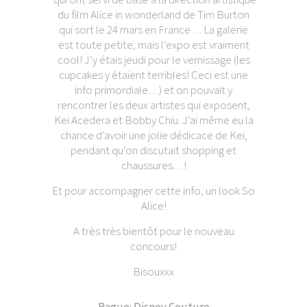
du film Alice in wonderland de Tim Burton
qui sort le 24 mars en France… La galerie
est toute petite, mais l’expo est vraiment
cool! J’y étais jeudi pour le vernissage (les
cupcakes y étaient terribles! Ceci est une
info primordiale…) et on pouvait y
rencontrer les deux artistes qui exposent,
Kei Acedera et Bobby Chiu. J’ai même eu la
chance d’avoir une jolie dédicace de Kei,
pendant qu’on discutait shopping et
chaussures…!
Et pour accompagner cette info, un look So
Alice!
A très très bientôt pour le nouveau
concours!
Bisouxxx