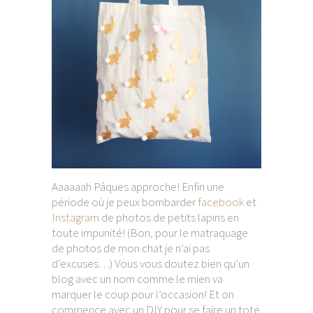
Aaaaaah Pâques approche! Enfin une
période où je peux bombarder
facebook
et
Instagram
de photos de petits lapins en
toute impunité! (Bon, pour le matraquage
de photos de mon chat je n’ai pas
d’excuses…) Vous vous doutez bien qu’un
blog avec un nom comme le mien va
marquer le coup pour l’occasion! Et on
commence avec un DIY pour se faire un tote