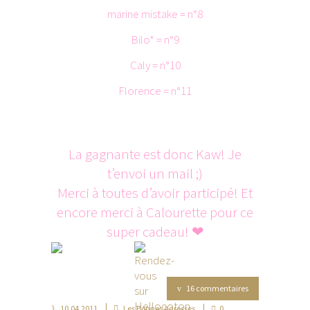
marine mistake = n°8
Bilo* = n°9
Caly = n°10
Florence = n°11
La gagnante est donc Kaw! Je
t’envoi un mail ;)
Merci à toutes d’avoir participé! Et
encore merci à Calourette pour ce
super cadeau! ❤
16 commentaires
10.04.2011
Les Bonnes Adresses
0