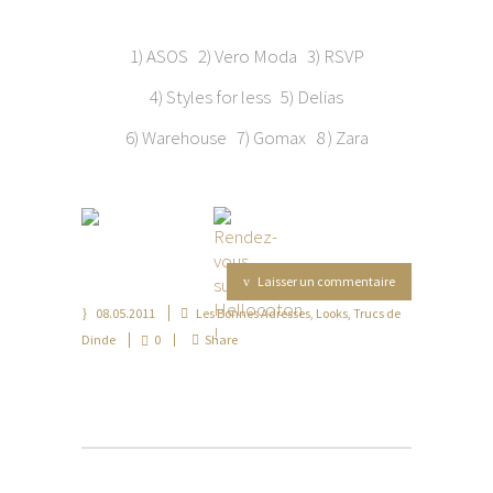
1) ASOS 2) Vero Moda 3) RSVP
4) Styles for less 5) Delias
6) Warehouse 7) Gomax 8 ) Zara
Laisser un commentaire
08.05.2011
Les Bonnes Adresses
,
Looks
,
Trucs de
Dinde
0
Share