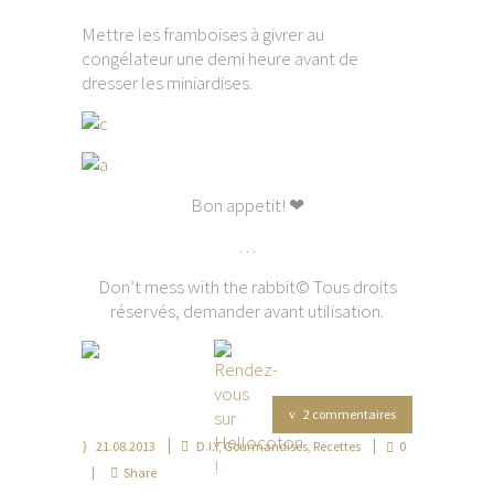
Mettre les framboises à givrer au
congélateur une demi heure avant de
dresser les miniardises.
Bon appetit! ❤
…
Don’t mess with the rabbit© Tous droits
réservés, demander avant utilisation.
2 commentaires
21.08.2013
D.I.Y
,
Gourmandises
,
Recettes
0
Share