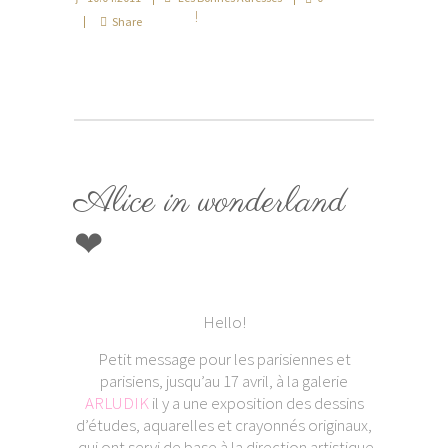
Share
Alice in wonderland
❤
Hello!
Petit message pour les parisiennes et
parisiens, jusqu’au 17 avril, à la galerie
ARLUDIK
il y a une exposition des dessins
d’études, aquarelles et crayonnés originaux,
qui ont servi de base à la direction artistique