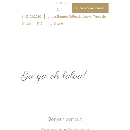
6 commentaires
03.03.2010
Les Bonnes Adresses
,
Looks
,
Trucs de
Dinde
0
Share
Ga-ga-oh-lalaa!
B
onjour, bonjour!
Comme vous l’attendiez