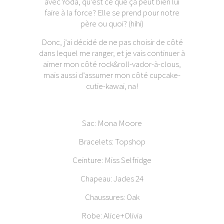
avec Yoda, qu’est ce que ça peut bien lui
faire à la force? Elle se prend pour notre
père ou quoi? (hihi)
Donc, j’ai décidé de ne pas choisir de côté
dans lequel me ranger, et je vais continuer à
aimer mon côté rock&roll-vador-à-clous,
mais aussi d’assumer mon côté cupcake-
cutie-kawai, na!
Sac: Mona Moore
Bracelets: Topshop
Ceinture: Miss Selfridge
Chapeau: Jades 24
Chaussures: Oak
Robe: Alice+Olivia