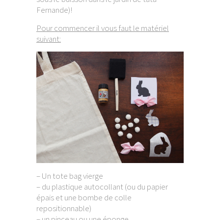
Fernande)!
Pour commencer il vous faut le matériel
suivant:
– Un tote bag vierge
– du plastique autocollant (ou du papier
épais et une bombe de colle
repositionnable)
– un pinceau ou une éponge