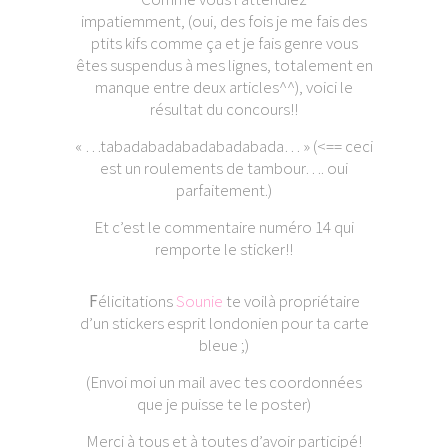
impatiemment, (oui, des fois je me fais des
ptits kifs comme ça et je fais genre vous
êtes suspendus à mes lignes, totalement en
manque entre deux articles^^), voici le
résultat du concours!!
« …tabadabadabadabadabada… » (<== ceci
est un roulements de tambour…. oui
parfaitement.)
Et c’est le commentaire numéro 14 qui
remporte le sticker!!
F
élicitations
Sounie
te voilà propriétaire
d’un stickers esprit londonien pour ta carte
bleue ;)
(Envoi moi un mail avec tes coordonnées
que je puisse te le poster)
Merci à tous et à toutes d’avoir participé!