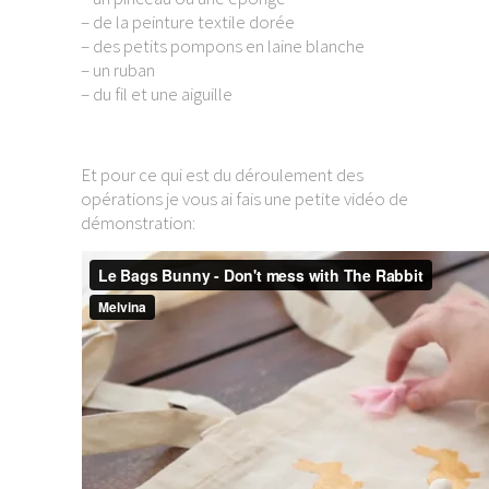
– de la peinture textile dorée
– des petits pompons en laine blanche
– un ruban
– du fil et une aiguille
Et pour ce qui est du déroulement des
opérations je vous ai fais une petite vidéo de
démonstration: