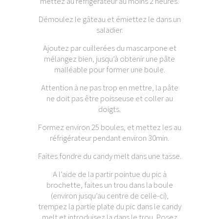
mettez au réfrigérateur au moins 2 heures.
Démoulez le gâteau et émiettez le dans un
saladier.
Ajoutez par cuillerées du mascarpone et
mélangez bien, jusqu’à obtenir une pâte
malléable pour former une boule.
Attention à ne pas trop en mettre, la pâte
ne doit pas être poisseuse et coller au
doigts.
Formez environ 25 boules, et mettez les au
réfrigérateur pendant environ 30min.
Faites fondre du candy melt dans une tasse.
A l’aide de la partir pointue du pic à
brochette, faites un trou dans la boule
(environ jusqu’au centre de celle-ci),
trempez la partie plate du pic dans le candy
melt et introduisez la dans le trou. Posez